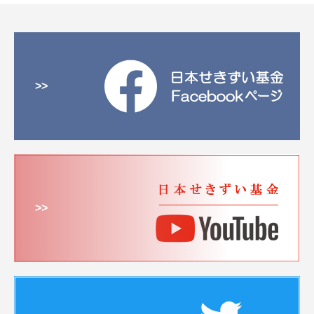
>>
>>