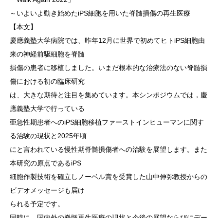
～いよいよ動き始めたiPS細胞を用いた脊髄損傷の再生医療
【本文】
慶應義塾大学病院では、昨年12月に世界で初めてヒトiPS細胞由
来の神経前駆細胞を脊髄
損傷の患者に移植しました。いまだ根本的な治療法のない脊髄損
傷における初の臨床研究
は、大きな期待と注目を集めています。本シンポジウムでは，慶
應義塾大学で行っている
亜急性期患者へのiPS細胞移植ファーストインヒューマンに関す
る治験の現状と2025年頃
にと言われている慢性期脊髄損傷者への治験を展望します。また
本研究の原点であるiPS
細胞作製技術を確立しノーベル賞を受賞した山中伸弥教授からの
ビデオメッセージも届け
られる予定です。
同時に、国内外の脊髄再生医療の現状と今後の展望ならびにデー