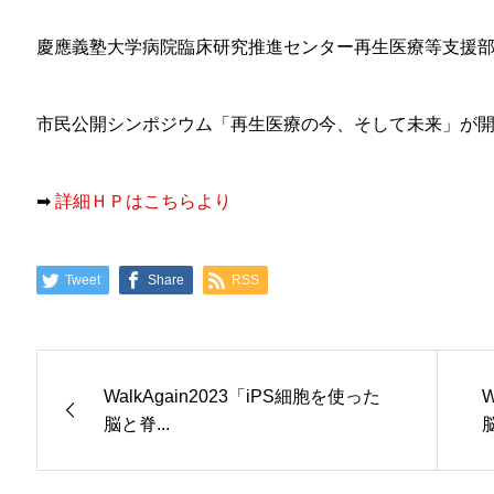
慶應義塾大学病院臨床研究推進センター再生医療等支援
市民公開シンポジウム「再生医療の今、そして未来」が
➡
詳細ＨＰはこちらより
Tweet
Share
RSS
WalkAgain2023「iPS細胞を使った
W
脳と脊...
脳