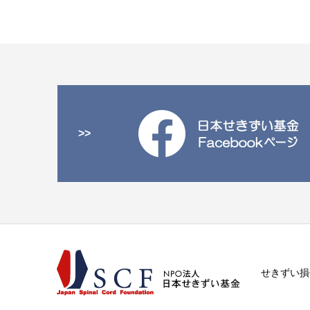
>>
せきずい損