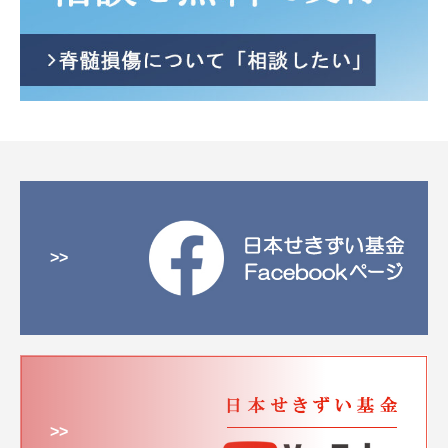
>>
>>