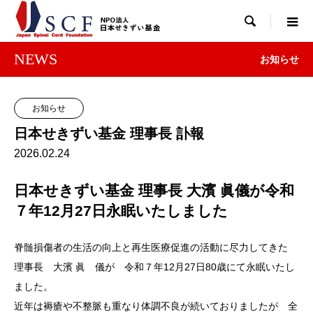

NEWS
お知らせ
お知らせ
日本せきずい基金 理事長 訃報
2026.02.24
日本せきずい基金
理事長
大濱
眞
儀が
令和
７
年
12
月
27
日
永眠
いたしました
脊髄損傷者の生活の向上と再生医療促進の活動に尽力してきた
理事長 大濱 眞 儀が 令和７年12月27日80歳にて永眠いたし
ました。
近年は褥瘡や不整脈も重なり体調不良が続いておりましたが 全