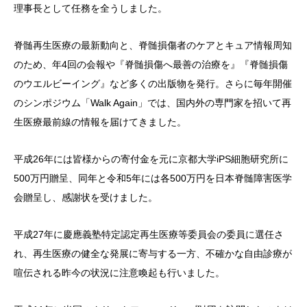
理事長として任務を全うしました。
脊髄再生医療の最新動向と、脊髄損傷者のケアとキュア情報周知
のため、年4回の会報や『脊髄損傷へ最善の治療を』『脊髄損傷
のウエルビーイング』など多くの出版物を発行。さらに毎年開催
のシンポジウム「
Walk Again
」では、国内外の専門家を招いて再
生医療最前線の情報を届けてきました。
平成26年には皆様からの寄付金を元に京都大学
iPS
細胞研究所に
500万円贈呈
、同年と令和5年には各
500万円
を日本脊髄障害医学
会贈呈し、感謝状を受けました。
平成27年に慶應義塾特定認定再生医療等委員会の委員に選任さ
れ、再生医療の健全な発展に寄与する一方、不確かな自由診療が
喧伝される昨今の状況に注意喚起も行いました。