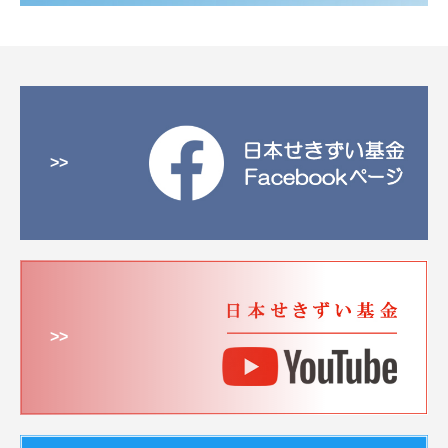
>>
>>