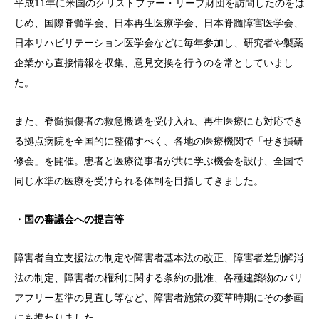
平成11年に米国のクリストファー・リーブ財団を訪問したのをは
じめ、国際脊髄学会、日本再生医療学会、日本脊髄障害医学会、
日本リハビリテーション医学会などに毎年参加し、研究者や製薬
企業から直接情報を収集、意見交換を行うのを常としていまし
た。
また、脊髄損傷者の救急搬送を受け入れ、再生医療にも対応でき
る拠点病院を全国的に整備すべく、各地の医療機関で「せき損研
修会」を開催。患者と医療従事者が共に学ぶ機会を設け、全国で
同じ水準の医療を受けられる体制を目指してきました。
・国の審議会への提言等
障害者自立支援法の制定や障害者基本法の改正、障害者差別解消
法の制定、障害者の権利に関する条約の批准、各種建築物のバリ
アフリー基準の見直し等など、障害者施策の変革時期にその参画
にも携わりました。