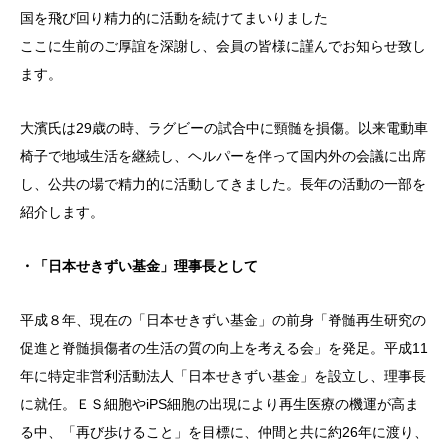
国を飛び回り精力的に活動を続けてまいりました
ここに生前のご厚誼を深謝し、会員の皆様に謹んでお知らせ致し
ます。
大濱氏は
29歳の時、ラグビーの試合中に頸髄を損傷。以来電動車
椅子で地域生活を継続し
、ヘルパーを伴って国内外の会議に出席
し、公共の場で精力的に
活動してきました。長年の活動の一部を
紹介します。
・「日本せきずい基金」理事長として
平成８年、現在の「日本せきずい基金」の前身「脊髄再生研究の
促進と脊髄損傷者の生活の質の向上を考える会」を発足。平成11
年に特定非営利活動法人「日本せきずい基金」を設立し、理事長
に就任。ＥＳ細胞や
iPS
細胞の出現により再生医療の機運が高ま
る中、「再び歩けること」を目標に、仲間と共に約26年に渡り、