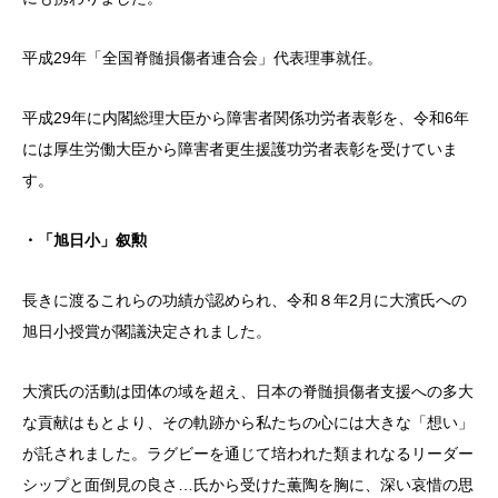
平成29年「全国脊髄損傷者連合会」代表理事就任。
平成29年に内閣総理大臣から障害者関係功労者表彰を、令和6年
には厚生労働大臣から障害者更生援護功労者表彰を受けていま
す。
・「旭日小」叙勲
長きに渡るこれらの功績が認められ、令和８年2月に大濱氏への
旭日小授賞が閣議決定されました。
大濱氏の活動は団体の域を超え、日本の脊髄損傷者支援への多大
な貢献はもとより、その軌跡から私たちの心には大きな「想い」
が託されました。
ラグビーを通じて培われた類まれなるリーダー
シップと面倒見の良さ
…
氏から受けた薫陶を胸に、深い哀惜の思