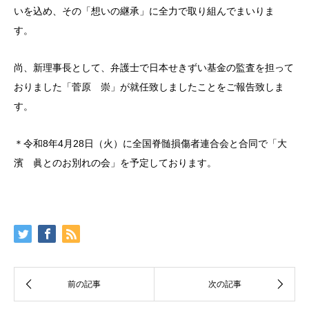
いを込め、その「想いの継承」に全力で取り組んでまいりま
す。
尚、新理事長として、弁護士で日本せきずい基金の監査を担って
おりました「菅原 崇」が就任致しましたことをご報告致しま
す。
＊
令和
8
年
4
月
28
日（火）に全国脊髄損傷者連合会と合同で
「
大
濱 眞とのお別れの会
」
を予定しております。