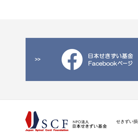
>>
せきずい損