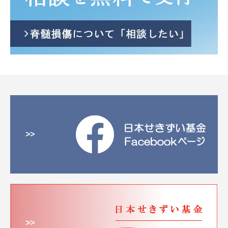
>>
>>