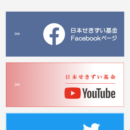
>>
>>