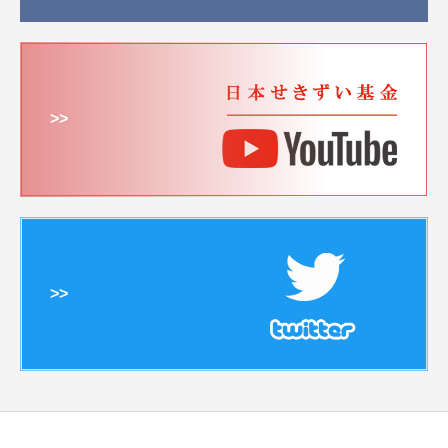
>>
>>