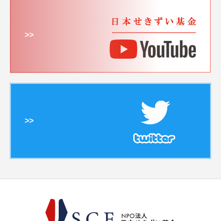
>>
>>