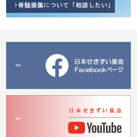
>>
>>