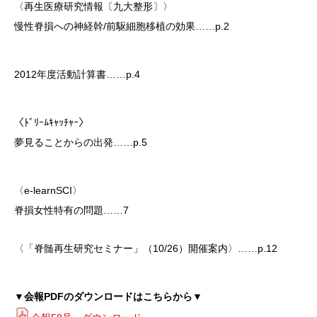
〈再生医療研究情報〔九大整形〕〉
慢性脊損への神経幹/前駆細胞移植の効果……p.2
2012年度活動計算書……p.4
〈ﾄﾞﾘｰﾑｷｬｯﾁｬｰ〉
夢見ることからの出発……p.5
〈e-learnSCI〉
脊損女性特有の問題……7
〈「脊髄再生研究セミナー」（10/26）開催案内〉……p.12
▼会報PDFのダウンロードはこちらから▼