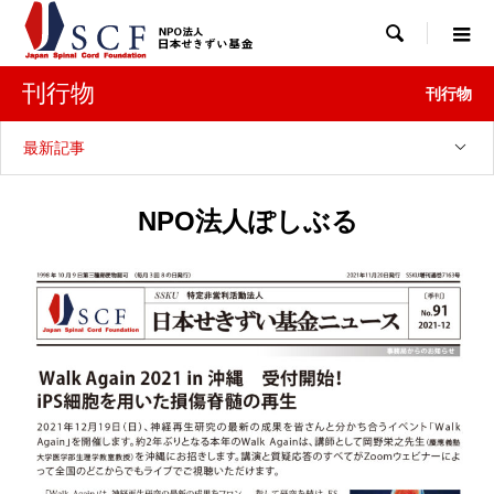

刊行物
刊行物
最新記事
NPO法人ぽしぶる