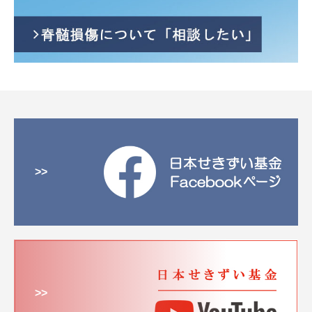
>>
>>