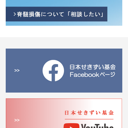
>>
>>