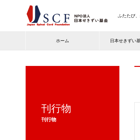
ふたたび、
ホーム
日本せきずい
刊行物
刊行物