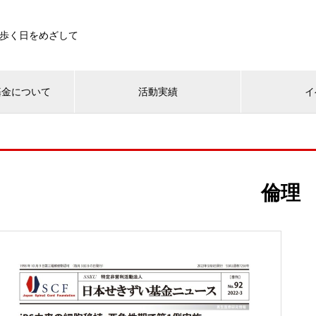
歩く日をめざして
基金について
活動実績
イ
倫理