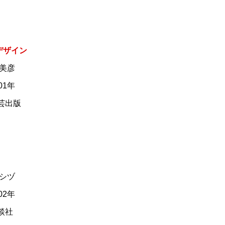
デザイン
 美彦
01年
学芸出版
 シヅ
02年
講談社