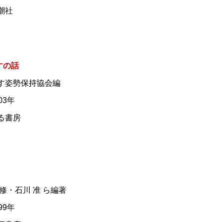
新潮社
すの話
いす姿勢保持協会編
03年
はる書房
瀬 修・石川 准 ら編著
99年