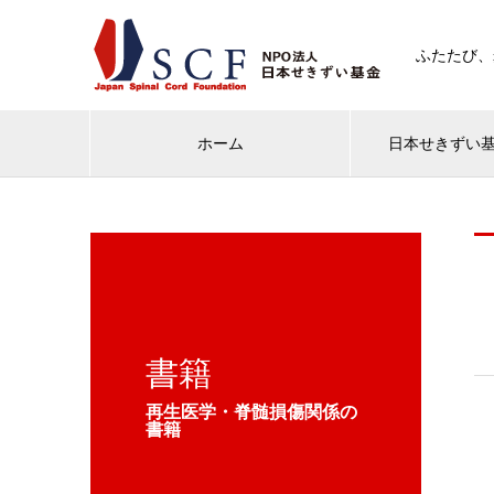
ふたたび、
ホーム
日本せきずい
書籍
再生医学・脊髄損傷関係の
書籍