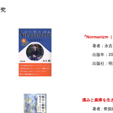
研究
『Normani
著者：永吉
出版年：20
出版社：明
痛みと麻痺を生
著者 : 脊