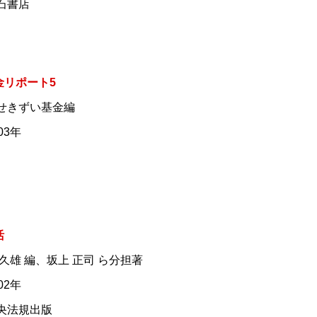
明石書店
金リポート5
本せきずい基金編
03年
活
藤 久雄 編、坂上 正司 ら分担著
02年
中央法規出版