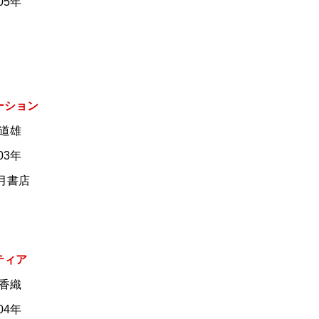
05年
ーション
 道雄
03年
大月書店
ティア
 香織
04年