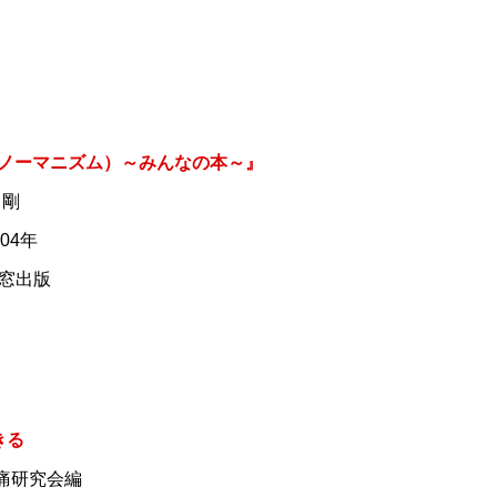
zm（ノーマニズム）～みんなの本～』
 剛
04年
窓出版
きる
損痛研究会編