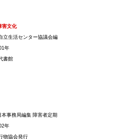
障害文化
全国自立生活センター協議会編
01年
現代書館
PI日本事務局編集 障害者定期
02年
刊行物協会発行