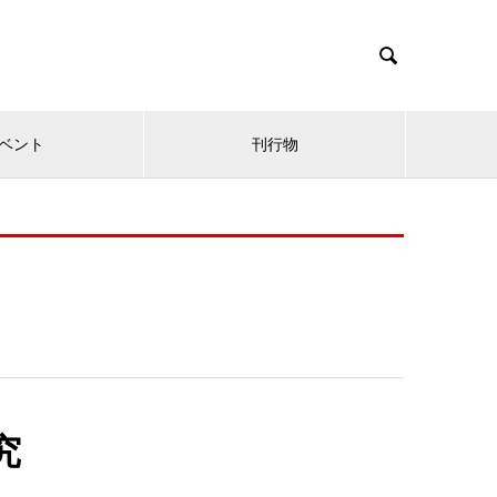

ベント
刊行物
究