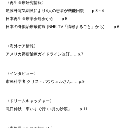
〈再生医療研究情報〉
硬膜外電気刺激により4人の患者が機能回復……p.3～4
日本再生医療学会総会から……p.5
日本の脊損治療最前線 (NHK-TV「情報まるごと」から) ……p.6
〈海外ケア情報〉
アメリカ褥瘡治療ガイドライン改訂……p.7
〈インタビュー〉
市民科学者 クリス・パウウェルさん……p.9
〈ドリームキャッチャー〉
滝口仲秋「車いすで行く♪月の沙漠」……p.11