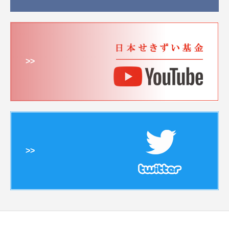
>>
>>