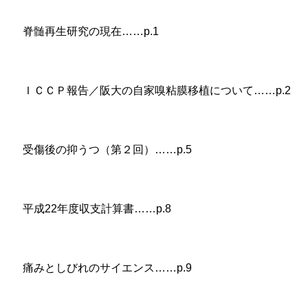
脊髄再生研究の現在……p.1
ＩＣＣＰ報告／阪大の自家嗅粘膜移植について……p.2
受傷後の抑うつ（第２回）……p.5
平成22年度収支計算書……p.8
痛みとしびれのサイエンス……p.9