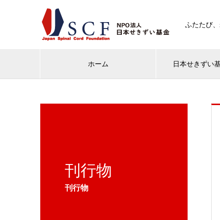
ふたたび、
ホーム
日本せきずい
刊行物
刊行物