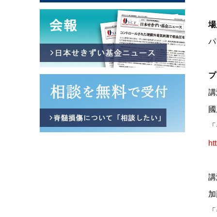
場
パ
プ
講
國
「
ht
講
加
「