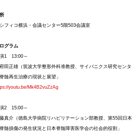
所
シフィコ横浜・会議センター5階503会議室
ログラム
演1 13:00～
府田正雄（筑波大学整形外科准教授、サイバニクス研究センタ
脊髄再生治療の現状と展望」
tps://youtu.be/Mk4B2vuZzAg
演2 15:00～
藤真介（徳島大学病院リハビリテーション部教授、第55回日
脊髄損傷の発生状況と日本脊髄障害医学会の社会的役割」