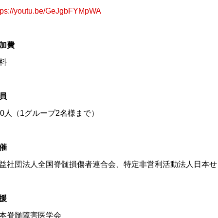
tps://youtu.be/GeJgbFYMpWA
加費
料
員
50人（1グループ2名様まで）
催
益社団法人全国脊髄損傷者連合会、特定非営利活動法人日本せ
援
本脊髄障害医学会