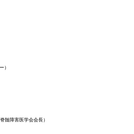
ー）
本脊髄障害医学会会長）