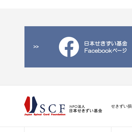
>>
せきずい損