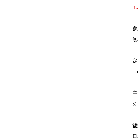
ht
参
無
定
1
主
公
後
日