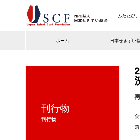
ふたたび、
ホーム
日本せきずい
刊行物
会
刊行物
題