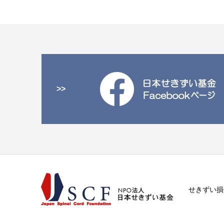
>>
せきずい損