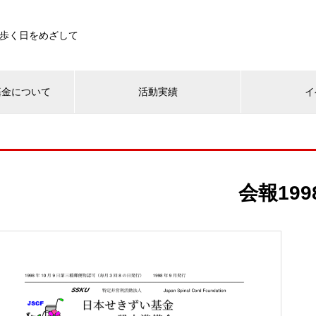
歩く日をめざして
基金について
活動実績
イ
会報199