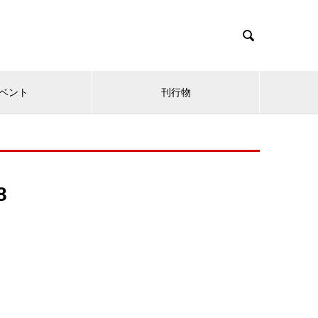

ベント
刊行物
8