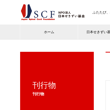
ふたたび、
ホーム
日本せきずい
刊行物
刊行物